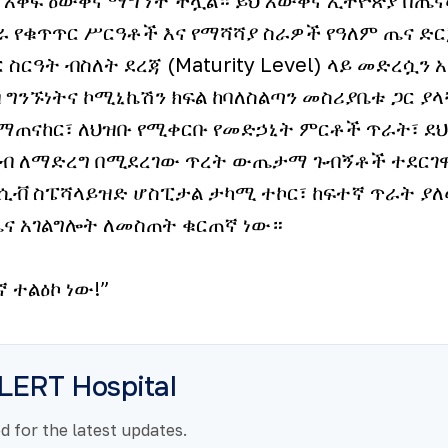
 የቁጥጥር ሥርዓቶች እና የማሻሻያ ስራዎች የዓለም ጤና ድር
ስርዓት ብስለት ደረጃ (Maturity Level) ላይ መድረሷን 
 ግንኙነትና ኮሚኒኬሽን ክፍል ከባለስልጣን መስሪያቤቱ ጋር ያ
በማጠናከር፣ ለህዝቡ የሚቀርቡ የመድኃኒት ምርቶች ጥራት፣ ደህ
ርብ ለማድረግ በሚደረገው ጥረት ውጤታማ ጉብኝቶች ተደርገ
ሲቭ ስፔሻላይዝድ ሆስፒታል ታካሚ ተኮር፣ ከፍተኛ ጥራት ያለ
ጤና አገልግሎት ለመስጠት ቁርጠኛ ነው።
ኛ ተልዕኮ ነው!”
LERT Hospital
 for the latest updates.