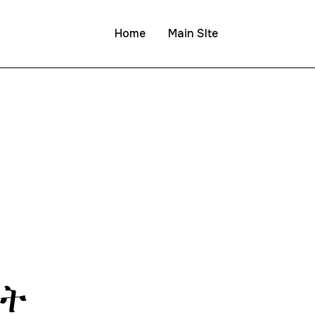
Home
Main SIte
ኒት