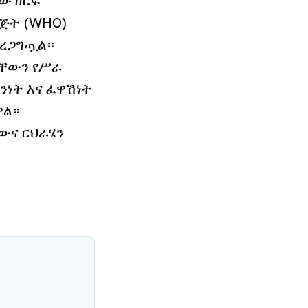
ጅት (WHO)
አረጋግጧል።
ላቸውን የሥራ
ንነት እና ፈዋሽነት
ዋል።
ውና ርህራሄን