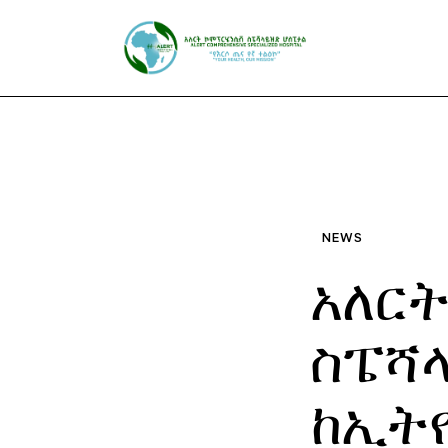
Home
Main SIte
NEWS
አለር
ስፔሻ
ከኢት