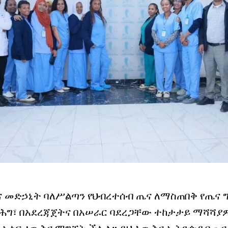
 መድኃኒት ባለሥልጣን የህብረተሰብ ጤና ለማስጠበቅ የጤና 
ሕግ፣ በአደረጃጀትና በአሠራር ባደረጋቸው ተከታታይ ማሻሻያዎ
አቀፍ ዕውቅና ማግኘት ችሏል። ይህ እውቅና ኢትዮጵያ በጤና