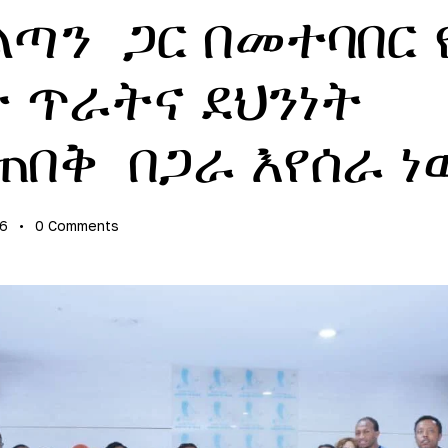
ጣን ጋር በመተባበር 
 ጥራትና ደህንነት
በቅ በጋራ እየሰራ ነ
26
0
Comments