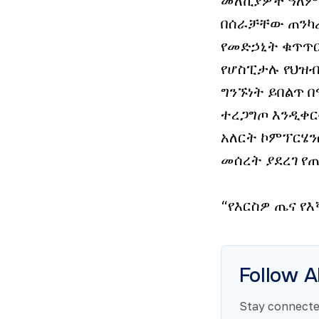
በሰራቻቸው ጠንካራ
የመድኃኒት ቁጥጥር 
የሆስፒታሉ የህዝብ
ግንኙነት ይበልጥ 
ተረጋግጦ እንዲቀ
አለርት ኮምፕርሄን
መሰረት ያደረገ የ
“የእርስዎ ጤና የእ
Follow A
Stay connected