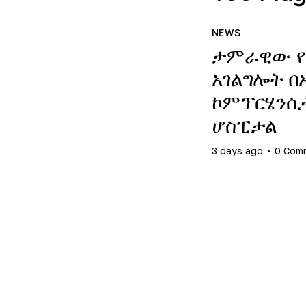
NEWS
ታምራዊው የ
አገልግሎት በ
ኮምፕርሄንሲ
ሆስፒታል
3 days ago
0
Com