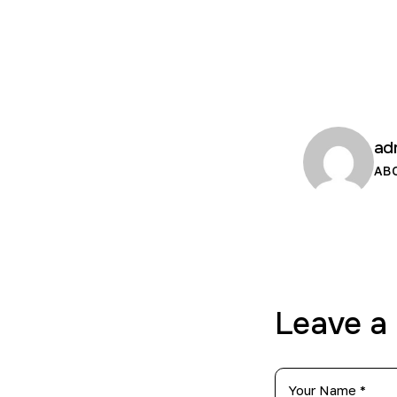
ad
AB
Leave a