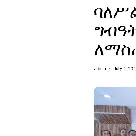
ባለሥል
ግብዓት
ለማስጠ
admin
July 2, 20