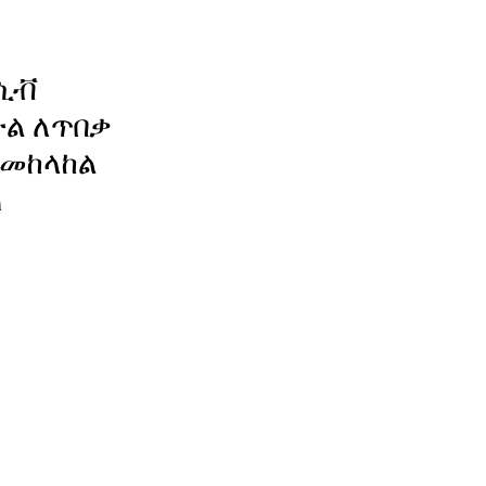
ሲቭ
ል ለጥበቃ
 መከላከል
ጠ