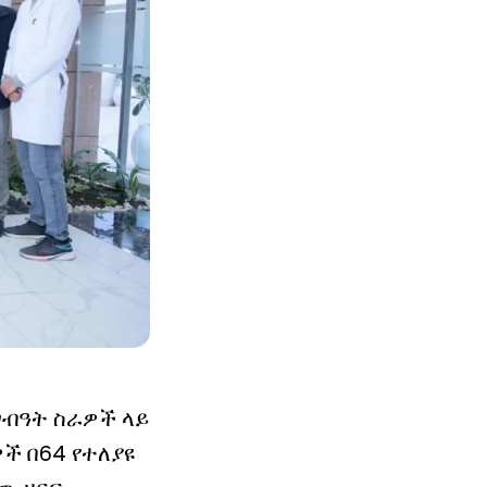
ግብዓት ስራዎች ላይ
ች በ64 የተለያዩ
ው ዘርፍ