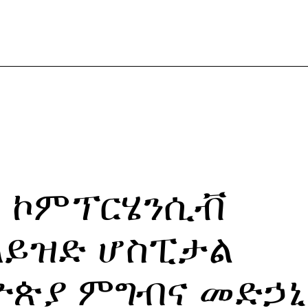
ት ኮምፕርሄንሲቭ
ላይዝድ ሆስፒታል
ዮጵያ ምግብና መድኃ