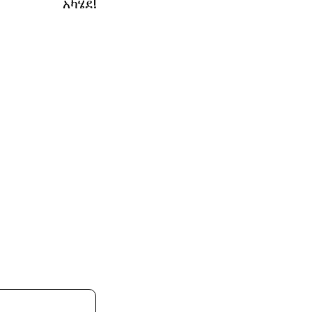
አካሄደ!