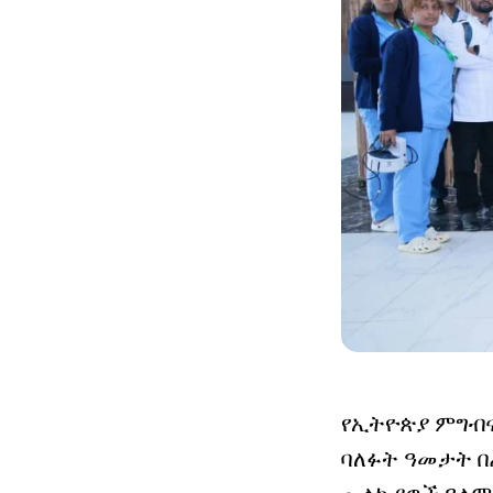
የኢትዮጵያ ምግብና
ባለፉት ዓመታት በ
መለኪያዎች ዓለም 