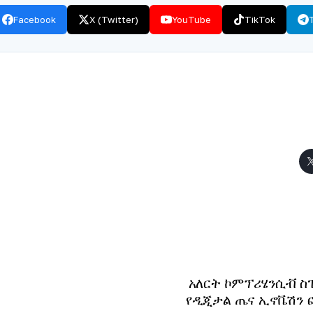
Facebook
X (Twitter)
YouTube
TikTok
T
አለርት ኮምፕሪሄንሲቭ ስ
tion
የዲጂታል ጤና ኢኖቬሽን 