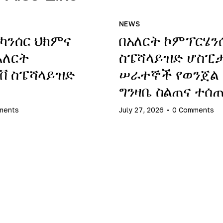
NEWS
ካንሰር ህክምና
በአለርት ኮምፕርሄን
አለርት
ስፔሻላይዝድ ሆስፒታ
ቭ ስፔሻላይዝድ
ሠራተኞች የወንጀል
ግንዛቤ ስልጠና ተሰ
ments
July 27, 2026
0
Comments