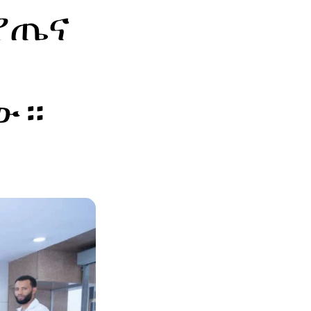
የጤና
ው።