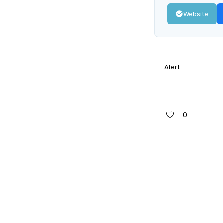
Website
Alert
0
Post
naviga